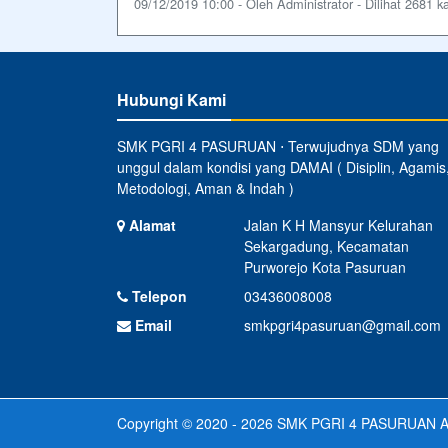
09/12/2019 10:00 - Oleh Administrator - Dilihat 2681 ka
Hubungi Kami
SMK PGRI 4 PASURUAN ⋅ Terwujudnya SDM yang
unggul dalam kondisi yang DAMAI ( Disiplin, Agamis
Metodologi, Aman & Indah )
Alamat
Jalan K H Mansyur Kelurahan
Sekargadung, Kecamatan
Purworejo Kota Pasuruan
Telepon
03436008008
Email
smkpgri4pasuruan@gmail.com
Copyright © 2020 - 2026
SMK PGRI 4 PASURUAN
A