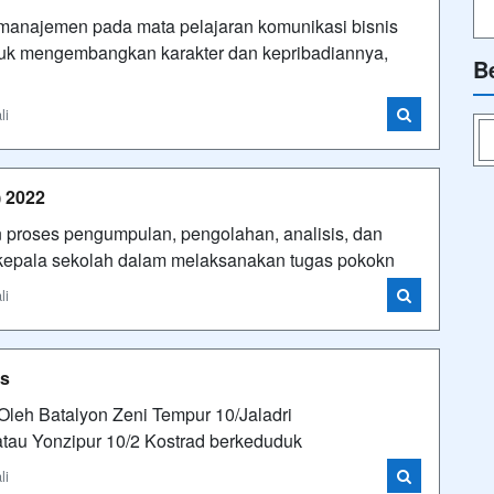
 manajemen pada mata pelajaran komunikasi bisnis
uk mengembangkan karakter dan kepribadiannya,
B
li
) 2022
n proses pengumpulan, pengolahan, analisis, dan
an kepala sekolah dalam melaksanakan tugas pokokn
li
is
 Oleh Batalyon Zeni Tempur 10/Jaladri
 atau Yonzipur 10/2 Kostrad berkeduduk
li