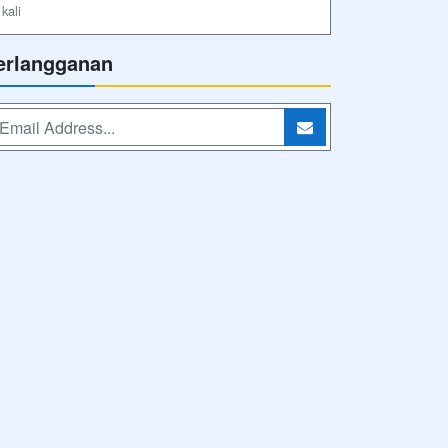
kali
erlangganan