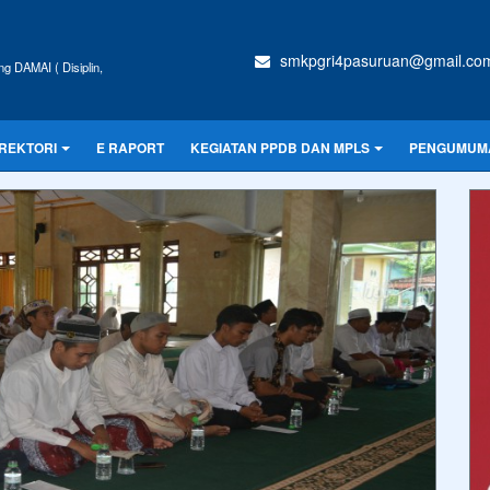
smkpgri4pasuruan@gmail.co
g DAMAI ( Disiplin,
IREKTORI
E RAPORT
KEGIATAN PPDB DAN MPLS
PENGUMUM