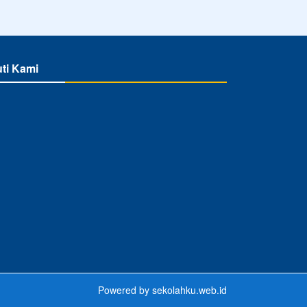
uti Kami
Powered by
sekolahku.web.id