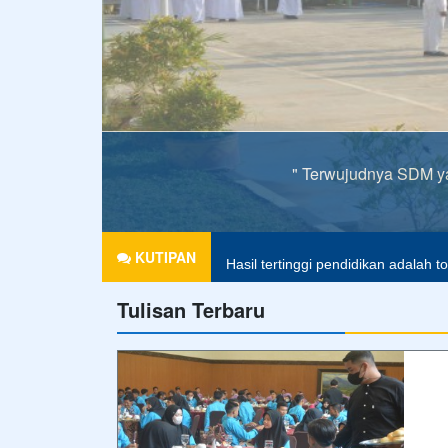
" Terwujudnya SDM ya
"Pendidikan adalah bekal terbaik u
KUTIPAN
Hasil tertinggi pendidikan adalah t
Tulisan Terbaru