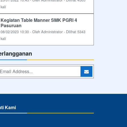
kali
Kegiatan Table Manner SMK PGRI 4
Pasuruan
08/02/2023 10:30 - Oleh Administrator - Dilihat 5343
kali
erlangganan
uti Kami