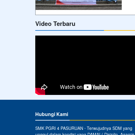
Video Terbaru
Hubungi Kami
SMK PGRI 4 PASURUAN ⋅ Terwujudnya SDM yang
unggul dalam kondisi yang DAMAI ( Disiplin, Agamis