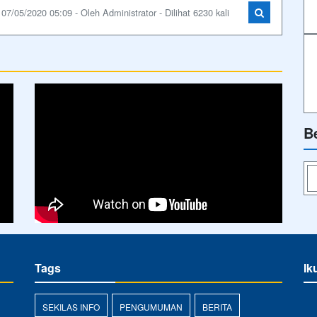
07/05/2020 05:09 - Oleh Administrator - Dilihat 6230 kali
B
Tags
Ik
SEKILAS INFO
PENGUMUMAN
BERITA
,