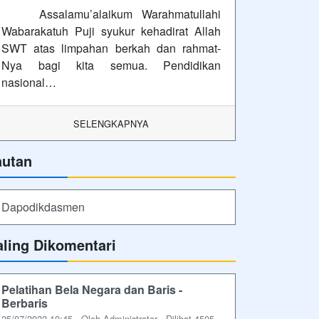
Assalamu’alaikum Warahmatullahi
Wabarakatuh Puji syukur kehadirat Allah
SWT atas limpahan berkah dan rahmat-
Nya bagi kita semua. Pendidikan
nasional…
SELENGKAPNYA
autan
Dapodikdasmen
aling Dikomentari
Pelatihan Bela Negara dan Baris -
Berbaris
25/07/2022 10:45 - Oleh Administrator - Dilihat 4505