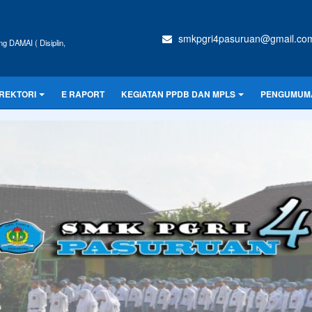
smkpgri4pasuruan@gmail.co
g DAMAI ( Disiplin,
IREKTORI
E RAPORT
KEGIATAN PPDB DAN MPLS
PENGUMUM